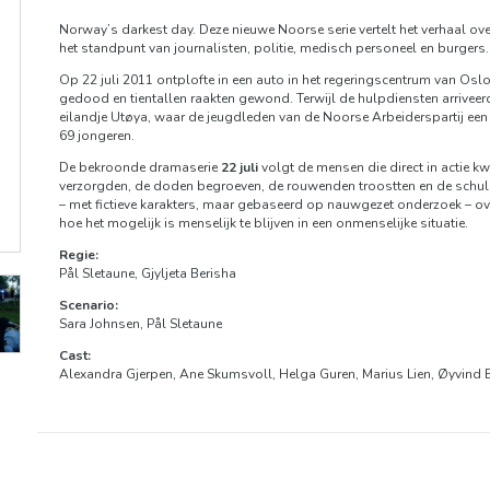
Norway’s darkest day. Deze nieuwe Noorse serie vertelt het verhaal ov
het standpunt van journalisten, politie, medisch personeel en burgers.
Op 22 juli 2011 ontplofte in een auto in het regeringscentrum van O
gedood en tientallen raakten gewond. Terwijl de hulpdiensten arriveerd
eilandje Utøya, waar de jeugdleden van de Noorse Arbeiderspartij e
69 jongeren.
De bekroonde dramaserie
22 juli
volgt de mensen die direct in actie 
verzorgden, de doden begroeven, de rouwenden troostten en de schuld
– met fictieve karakters, maar gebaseerd op nauwgezet onderzoek – ov
hoe het mogelijk is menselijk te blijven in een onmenselijke situatie.
Regie:
Pål Sletaune, Gjyljeta Berisha
Scenario:
Sara Johnsen, Pål Sletaune
Cast:
Alexandra Gjerpen, Ane Skumsvoll, Helga Guren, Marius Lien, Øyvind