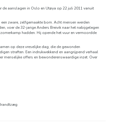
er de aanslagen in Oslo en Utøya op 22 juli 2011 vanuit
slo een zware, zelfgemaakte bom. Acht mensen werden
en, voer de 32-jarige Anders Breivik naar het nabijgelegen
en zomerkamp hadden. Hij opende het vuur en vermoordde
kwamen op deze vreselijke dag; die de gewonden
igen straften. Een indrukwekkend en aangrijpend verhaal
er menselijke offers en bewonderenswaardige inzet. Over
 Brandtzæg