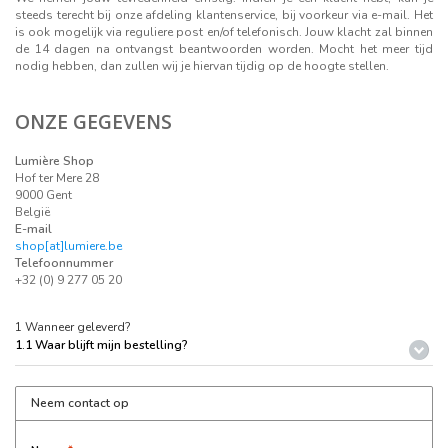
steeds terecht bij onze afdeling klantenservice, bij voorkeur via e-mail. Het
is ook mogelijk via reguliere post en/of telefonisch. Jouw klacht zal binnen
de 14 dagen na ontvangst beantwoorden worden. Mocht het meer tijd
nodig hebben, dan zullen wij je hiervan tijdig op de hoogte stellen.
ONZE GEGEVENS
Lumière Shop
Hof ter Mere 28
9000 Gent
België
E-mail
shop[at]lumiere.be
Telefoonnummer
+32 (0) 9 277 05 20
1 Wanneer geleverd?
1.1 Waar blijft mijn bestelling?
Neem contact op