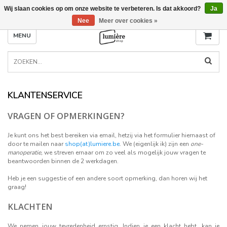
Wij slaan cookies op om onze website te verbeteren. Is dat akkoord?
Ja
Nee
Meer over cookies »
MENU
KLANTENSERVICE
VRAGEN OF OPMERKINGEN?
Je kunt ons het best bereiken via email, hetzij via het formulier hiernaast of
door te mailen naar
shop(at)lumiere.be
. We (eigenlijk ik) zijn een
one-
manoperatie,
we streven ernaar om zo veel als mogelijk jouw vragen te
beantwoorden binnen de 2 werkdagen.
Heb je een suggestie of een andere soort opmerking, dan horen wij het
graag!
KLACHTEN
We nemen jouw tevredenheid ernstig. Indien je een klacht hebt, kan je