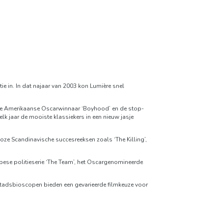
ie in. In dat najaar van 2003 kon Lumière snel
 de Amerikaanse Oscarwinnaar ‘Boyhood’ en de stop-
k jaar de mooiste klassiekers in een nieuw jasje
ze Scandinavische succesreeksen zoals ‘The Killing’,
opese politieserie ‘The Team’, het Oscargenomineerde
stadsbioscopen bieden een gevarieerde filmkeuze voor