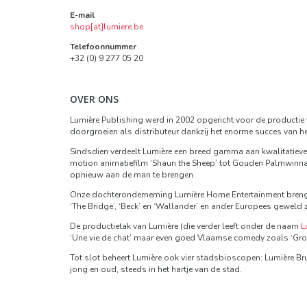
E-mail
shop[at]lumiere.be
Telefoonnummer
+32 (0) 9 277 05 20
OVER ONS
Lumière Publishing werd in 2002 opgericht voor de productie va
doorgroeien als distributeur dankzij het enorme succes van het
Sindsdien verdeelt Lumière een breed gamma aan kwalitatiev
motion animatiefilm ‘Shaun the Sheep’ tot Gouden Palmwinnaar 
opnieuw aan de man te brengen.
Onze dochteronderneming Lumière Home Entertainment brengt al
‘The Bridge’, ‘Beck’ en ‘Wallander’ en ander Europees geweld
De productietak van Lumière (die verder leeft onder de naam
L
‘Une vie de chat’ maar even goed Vlaamse comedy zoals ‘Gro
Tot slot beheert Lumière ook vier stadsbioscopen: Lumière B
jong en oud, steeds in het hartje van de stad.