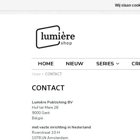
Wij slaan coo
INLOGGEN
0 ARTIKELEN
€0,00
HOME
NIEUW
SERIES
CR
Home
CONTACT
CONTACT
Lumière Publishing BV
Hof ter Mere 28
9000 Gent
België
met vaste inrichting in Nederland
Roerstraat 10-H
1078 LN Amsterdam