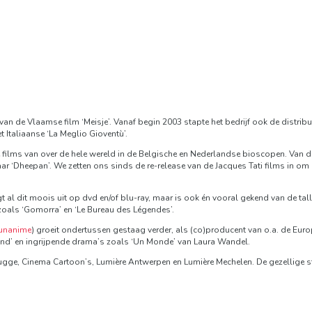
n de Vlaamse film ‘Meisje’. Vanaf begin 2003 stapte het bedrijf ook de distribut
 Italiaanse ‘La Meglio Gioventù’.
e films van over de hele wereld in de Belgische en Nederlandse bioscopen. Van
‘Dheepan’. We zetten ons sinds de re-release van de Jacques Tati films in om el
 dit moois uit op dvd en/of blu-ray, maar is ook én vooral gekend van de tallo
 zoals ‘Gomorra’ en ‘Le Bureau des Légendes’.
unanime
) groeit ondertussen gestaag verder, als (co)producent van o.a. de Eur
nd’ en ingrijpende drama’s zoals ‘Un Monde’ van Laura Wandel.
rugge, Cinema Cartoon’s, Lumière Antwerpen en Lumière Mechelen. De gezellige 