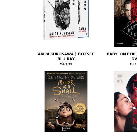
AKIRA KUROSAWA | BOXSET
BABYLON BERLI
BLU-RAY
D
€49,99
€27