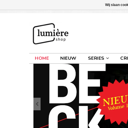
Wij slaan coo
INLOGGEN
0 ARTIKELEN
€0,00
HOME
NIEUW
SERIES
CR