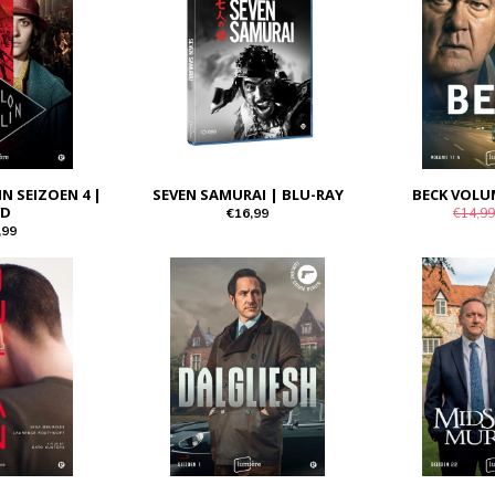
N SEIZOEN 4 |
SEVEN SAMURAI | BLU-RAY
BECK VOLU
VD
€16,99
€14,99
,99