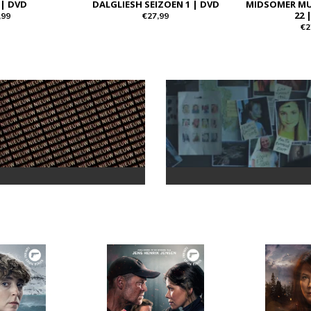
 | DVD
DALGLIESH SEIZOEN 1 | DVD
MIDSOMER MU
22 
,99
€27,99
€2