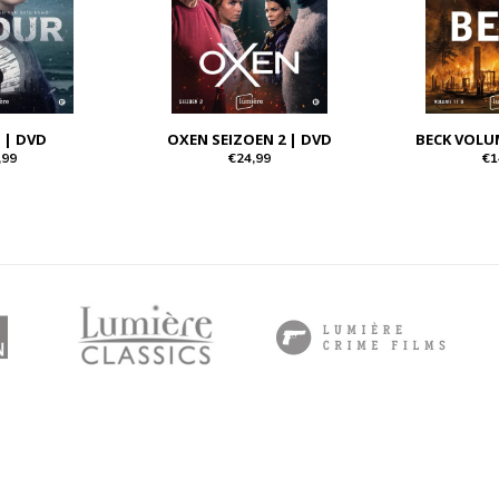
 | DVD
OXEN SEIZOEN 2 | DVD
BECK VOLU
,99
€24,99
€1