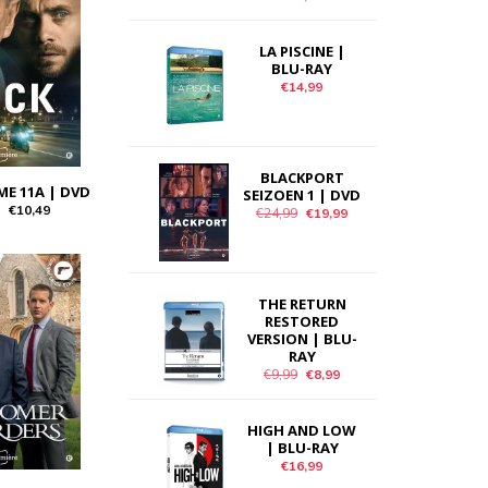
LA PISCINE |
BLU-RAY
€14,99
BLACKPORT
ME 11A | DVD
SEIZOEN 1 | DVD
€10,49
€24,99
€19,99
THE RETURN
RESTORED
VERSION | BLU-
RAY
€9,99
€8,99
HIGH AND LOW
| BLU-RAY
€16,99