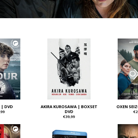
 | DVD
AKIRA KUROSAWA | BOXSET
OXEN SEIZ
DVD
,99
€2
€39,99