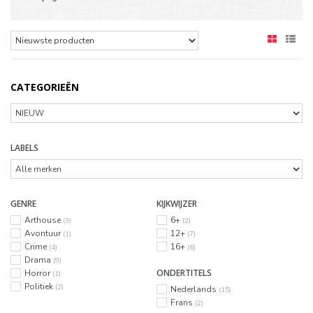
CATEGORIEËN
LABELS
GENRE
KIJKWIJZER
Arthouse
6+
(3)
(2)
Avontuur
12+
(1)
(7)
Crime
16+
(4)
(6)
Drama
(9)
ONDERTITELS
Horror
(1)
Politiek
(2)
Nederlands
(15)
Frans
(2)