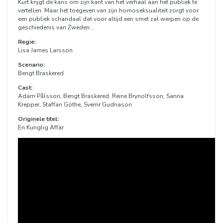
Kurt krijgt de kans om zijn kant van het verhaal aan het publiek te
vertellen. Maar het toegeven van zijn homoseksualiteit zorgt voor
een publiek schandaal dat voor altijd een smet zal werpen op de
geschiedenis van Zweden...
Regie:
Lisa James Larsson
Scenario:
Bengt Braskered
Cast:
Adam Pålsson, Bengt Braskered, Reine Brynolfsson, Sanna
Krepper, Staffan Göthe, Sverrir Gudnason
Originele titel:
En Kunglig Affär