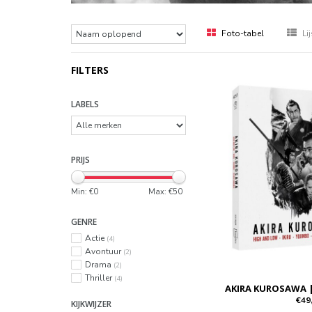
Foto-tabel
Lij
FILTERS
LABELS
PRIJS
Min: €
0
Max: €
50
GENRE
Actie
(4)
Avontuur
(2)
Drama
(2)
Thriller
(4)
AKIRA KUROSAWA 
€49
KIJKWIJZER