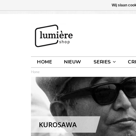
Wij slaan coo
INLOGGEN
0 ARTIKELEN
€0,00
HOME
NIEUW
SERIES
CR
Home
KUROSAWA