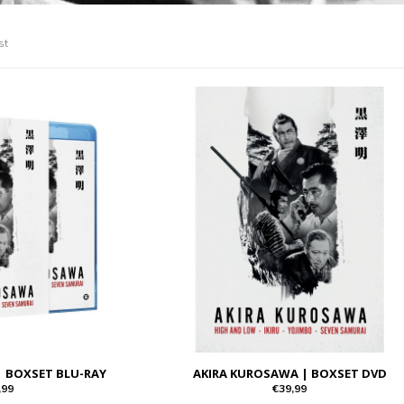
st
| BOXSET BLU-RAY
AKIRA KUROSAWA | BOXSET DVD
,99
€39,99