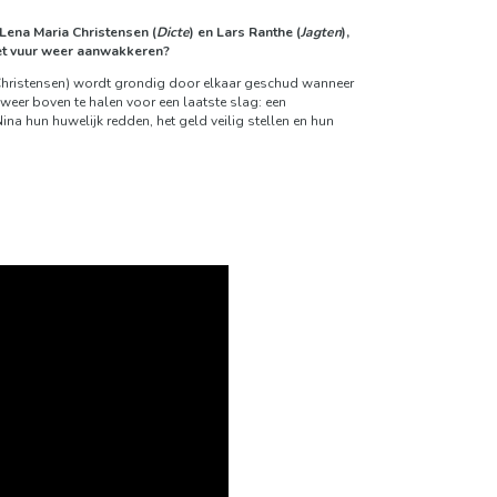
Lena Maria Christensen (
Dicte
) en Lars Ranthe (
Jagten
),
 het vuur weer aanwakkeren?
ia Christensen) wordt grondig door elkaar geschud wanneer
weer boven te halen voor een laatste slag: een
ina hun huwelijk redden, het geld veilig stellen en hun