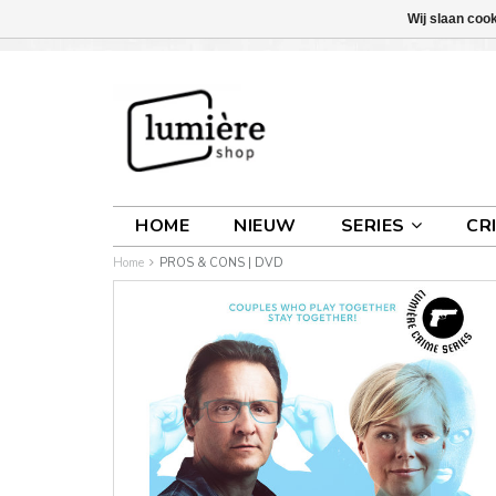
Wij slaan coo
INLOGGEN
0 ARTIKELEN
€0,00
HOME
NIEUW
SERIES
CR
Home
PROS & CONS | DVD