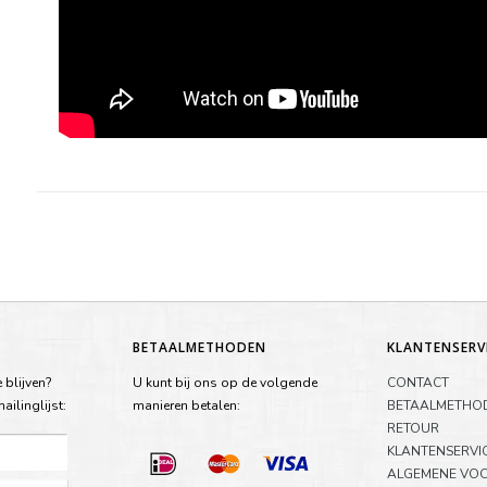
BETAALMETHODEN
KLANTENSERV
 blijven?
U kunt bij ons op de volgende
CONTACT
ilinglijst:
manieren betalen:
BETAALMETHO
RETOUR
KLANTENSERVI
ALGEMENE VO