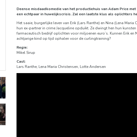
Deense misdaadkomedie
van het productiehuis van Adam Price met 
een echtpaar in huwelijkscrisis. Zal een laatste klus als oplichters
Het saaie, burgerlijke leven van Erik (Lars Ranthe) en Nina (Lena Mar
hun ex-partner in crime Jacqueline opduikt. Ze dwingt hen hun kunsten 
farmaceutisch bedrijf oplichten voor miljoenen euro’s. Kunnen Erik en N
achtjarige kind op tijd ophalen voor de curlingtraining?
Regie:
Mikel Sirup
Cast:
Lars Ranthe, Lena Maria Christensen, Lotte Andersen