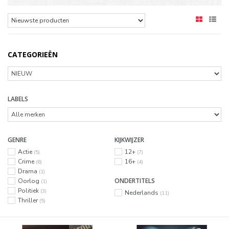
CATEGORIEËN
LABELS
GENRE
KIJKWIJZER
Actie
12+
(5)
(7)
Crime
16+
(6)
(4)
Drama
(1)
ONDERTITELS
Oorlog
(1)
Politiek
(3)
Nederlands
(11)
Thriller
(5)