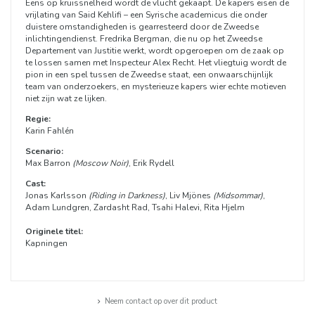
Eens op kruissnelheid wordt de vlucht gekaapt. De kapers eisen de
vrijlating van Said Kehlifi – een Syrische academicus die onder
duistere omstandigheden is gearresteerd door de Zweedse
inlichtingendienst. Fredrika Bergman, die nu op het Zweedse
Departement van Justitie werkt, wordt opgeroepen om de zaak op
te lossen samen met Inspecteur Alex Recht. Het vliegtuig wordt de
pion in een spel tussen de Zweedse staat, een onwaarschijnlijk
team van onderzoekers, en mysterieuze kapers wier echte motieven
niet zijn wat ze lijken.
Regie:
Karin Fahlén
Scenario:
Max Barron
(Moscow Noir)
, Erik Rydell
Cast:
Jonas Karlsson
(Riding in Darkness)
, Liv Mjönes
(Midsommar)
,
Adam Lundgren, Zardasht Rad, Tsahi Halevi, Rita Hjelm
Originele titel:
Kapningen
Neem contact op over dit product