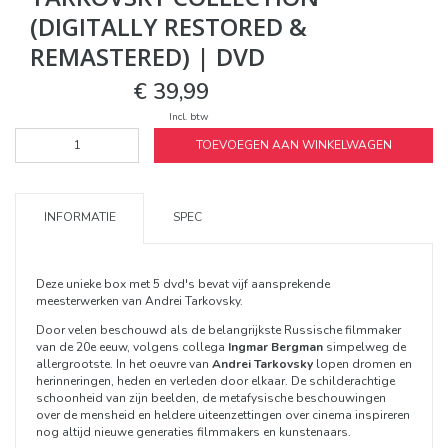
(DIGITALLY RESTORED &
REMASTERED) | DVD
€ 39,99
Incl. btw
TOEVOEGEN AAN WINKELWAGEN
INFORMATIE
SPEC
Deze unieke box met 5 dvd's bevat vijf aansprekende
meesterwerken van Andrei Tarkovsky.
Door velen beschouwd als de belangrijkste Russische filmmaker
van de 20e eeuw, volgens collega
Ingmar Bergman
simpelweg de
allergrootste. In het oeuvre van
Andrei Tarkovsky
lopen dromen en
herinneringen, heden en verleden door elkaar. De schilderachtige
schoonheid van zijn beelden, de metafysische beschouwingen
over de mensheid en heldere uiteenzettingen over cinema inspireren
nog altijd nieuwe generaties filmmakers en kunstenaars.