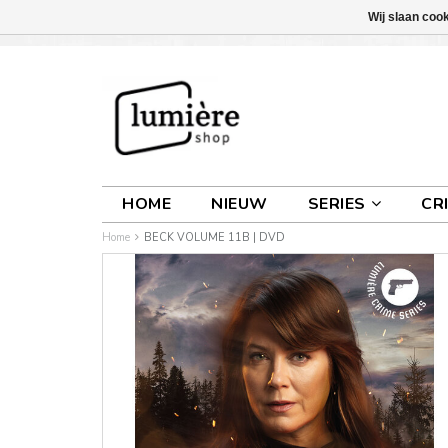
Wij slaan coo
INLOGGEN
0 ARTIKELEN
€0,00
HOME
NIEUW
SERIES
CR
Home
BECK VOLUME 11B | DVD