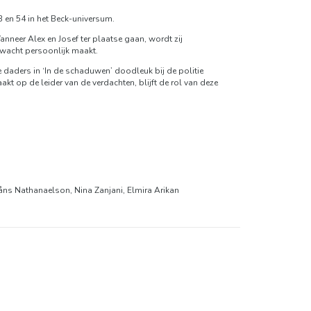
3 en 54 in het Beck-universum.
Wanneer Alex en Josef ter plaatse gaan, wordt zij
rwacht persoonlijk maakt.
e daders in ‘In de schaduwen’ doodleuk bij de politie
t op de leider van de verdachten, blijft de rol van deze
Måns Nathanaelson, Nina Zanjani, Elmira Arikan