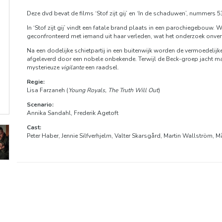
Deze dvd bevat de films ‘Stof zijt gij’ en ‘In de schaduwen’, nummers 5
In ‘Stof zijt gij’ vindt een fatale brand plaats in een parochiegebouw. 
geconfronteerd met iemand uit haar verleden, wat het onderzoek onve
Na een dodelijke schietpartij in een buitenwijk worden de vermoedelijk
afgeleverd door een nobele onbekende. Terwijl de Beck-groep jacht maak
mysterieuze
vigilante
een raadsel.
Regie:
Lisa Farzaneh (
Young Royals, The Truth Will Out
)
Scenario:
Annika Sandahl, Frederik Agetoft
Cast:
Peter Haber, Jennie Silfverhjelm, Valter Skarsgård, Martin Wallström, 