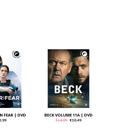
N FEAR | DVD
BECK VOLUME 11A | DVD
2,99
€14,99
€10,49