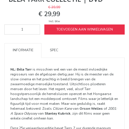
€ 39,99
€ 29,99
Incl. btw
TOEVOEGEN AAN WINKELWAGEN
INFORMATIE
SPEC
NL:
Béla Tarr
is misschien wel een van de meest invloedrijke
regisseurs van de afgelopen dertig jaar. Hij is de meester van de
slow cinema en het prachtig in beeld brengen van de
zwaarmoedige menselijke toestand. Uitzichtloos ploeteren
mensen door het leven. Het regent, veel, alsof Tarr
hoogstpersoonlijk de hemelsluizen openzet en het Hongaarse
landschap tot een modderpoel omtovert. Films waar je letterlijk en
figuurlijk tijd voor moet maken. Maar wie geduldig is, raakt
helemaal betoverd. Zoals
Citizen Kane
van
Orson Welles
of
2001:
A Space Odyssey
van
Stanley Kubrick
, zijn dit films waar geen
enkele cinefiel omheen kan.
Deze 25e verjaardagseditie bevat Tarrs 7 uur durende magnum