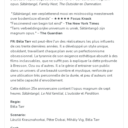
opus
Sátántangó
,
Family Nest
,
The Outsider
en
Damnation
.
"
Sátántangó
, een verpletterend mooi en mistroostig meesterwerk
over bodemloze ellende” – ★★★★★
Focus Knack
"Fascinerend van begin tot eind" -
The New York Times
"Tarrs verbeeldingsrijke universum is uniek, Sátántangó zijn
magnum opus." –
The Guardian
FR: Béla Tarr
est peut-être l'un des réalisateurs les plus influents
de ces trente dernières années. Il a développé un style unique,
obsédant, travaillant chaque plan avec un perfectionnisme
obsessionnel. La tyrannie de son exigence esthétique aboutit à des
films inclassables, que ne suffit pas à expliquer la dette présumée
à Bresson, Ozu ou d’autres. Il a le génie d’entrainer son public
dans un univers d’une beauté sombre et mystique, renforcée par
une utilisation très personnelle de la durée, et peu d’auteurs ont
une telle capacité d’envoûtement.
Cette édition 25e anniversaire contient l'opus magnum de sept
heures
Sátántangó
,
Le Nid familial
,
L’outsider
et
Perdition
.
Regie:
Béla Tarr
Scenario:
László Krasznahorkai, Péter Dobai, Mihály Vig, Béla Tarr
Cast: