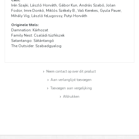
Irén Szajki, László Horváth, Gábor Kun, András Szabó, Jolan
Fodor, Imre Donkó, Miklós Székely B., Vali Kerekes, Gyula Pauer,
Mihály Vig, László feLugossy, Putyi Horváth
Originele titels:
Damnation: Kárhozat
Family Nest: Családi tüzfészek
Satantango: Sátántangó
The Outsider: Szabadgyalog
Neem contact op over dit product
Aan verlanglijst toevoegen
Toevoegen aan vergelijking
Afdrukken