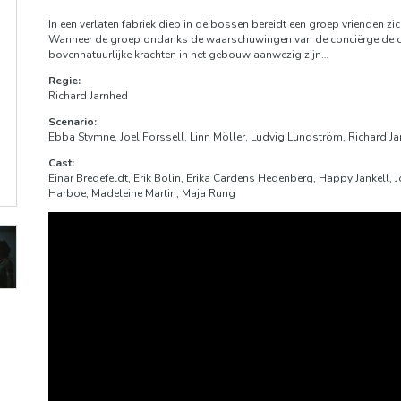
In een verlaten fabriek diep in de bossen bereidt een groep vrienden 
Wanneer de groep ondanks de waarschuwingen van de conciërge de oude e
bovennatuurlijke krachten in het gebouw aanwezig zijn…
Regie:
Richard Jarnhed
Scenario:
Ebba Stymne, Joel Forssell, Linn Möller, Ludvig Lundström, Richard J
Cast:
Einar Bredefeldt, Erik Bolin, Erika Cardens Hedenberg, Happy Jankell,
Harboe, Madeleine Martin, Maja Rung