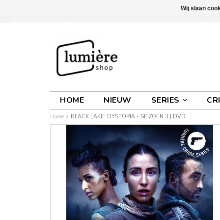
Wij slaan coo
INLOGGEN
0 ARTIKELEN
€0,00
HOME
NIEUW
SERIES
CR
Home
BLACK LAKE: DYSTOPIA - SEIZOEN 3 | DVD