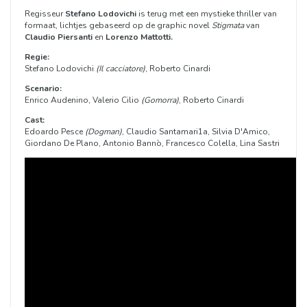
Regisseur
Stefano Lodovichi
is terug met een mystieke thriller van
formaat, lichtjes gebaseerd op de graphic novel
Stigmata
van
Claudio Piersanti
en
Lorenzo Mattotti.
Regie:
Stefano Lodovichi
(Il cacciatore)
, Roberto Cinardi
Scenario:
Enrico Audenino, Valerio Cilio
(Gomorra)
, Roberto Cinardi
Cast:
Edoardo Pesce
(Dogman)
, Claudio Santamari1a, Silvia D'Amico,
Giordano De Plano, Antonio Bannò, Francesco Colella, Lina Sastri