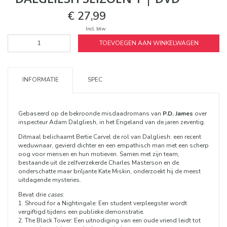
€ 27,99
Incl. btw
TOEVOEGEN AAN WINKELWAGEN
INFORMATIE
SPEC
Gebaseerd op de bekroonde misdaadromans van
P.D. James
over
inspecteur Adam Dalgliesh, in het Engeland van de jaren zeventig.
Ditmaal belichaamt Bertie Carvel de rol van Dalgliesh: een recent
weduwnaar, gevierd dichter en een empathisch man met een scherp
oog voor mensen en hun motieven. Samen met zijn team,
bestaande uit de zelfverzekerde Charles Masterson en de
onderschatte maar briljante Kate Miskin, onderzoekt hij de meest
uitdagende mysteries.
Bevat drie
cases
:
1. Shroud for a Nightingale: Een student verpleegster wordt
vergiftigd tijdens een publieke demonstratie.
2. The Black Tower: Een uitnodiging van een oude vriend leidt tot