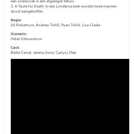
een onderzoek in een afgelegen tehuis.
3. A Taste for Death: In een Londense kerk worden twee mannen
dood aangetroffen.
Regie:
Jill Robertson, Andrew Tohill, Ryan Tohill, Lisa Clarke
Scenario:
Helen Edmundson
Cast:
Bertie Carvel, Jeremy Irvine, Carlyss Peer