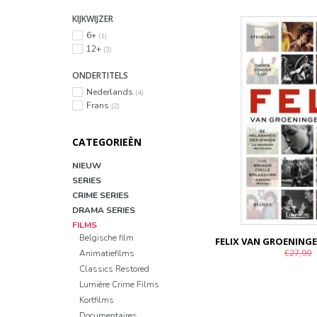
KIJKWIJZER
6+
(1)
12+
(3)
ONDERTITELS
Nederlands
(4)
Frans
(2)
CATEGORIEËN
NIEUW
SERIES
CRIME SERIES
DRAMA SERIES
FILMS
Belgische film
FELIX VAN GROENING
€27,99
Animatiefilms
Classics Restored
Lumière Crime Films
Kortfilms
Documentaires