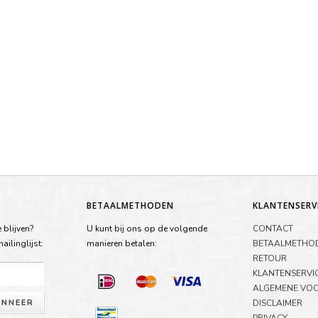
BETAALMETHODEN
KLANTENSERV
 blijven?
U kunt bij ons op de volgende
CONTACT
ilinglijst:
manieren betalen:
BETAALMETHO
RETOUR
KLANTENSERVI
ALGEMENE VO
NNEER
DISCLAIMER