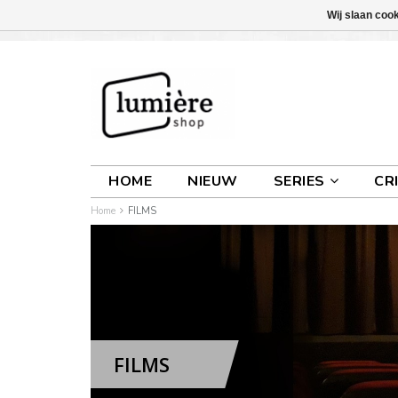
Wij slaan coo
INLOGGEN
0 ARTIKELEN
€0,00
HOME
NIEUW
SERIES
CR
Home
FILMS
FILMS