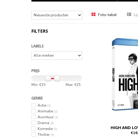
Foto-tabel
Lij
FILTERS
LABELS
PRIJS
Min: €
15
Max: €
25
GENRE
Actie
(1)
Animatie
(1)
Avontuur
(1)
Drama
(3)
HIGH AND LO
Komedie
(1)
€16
Thriller
(1)