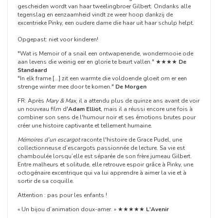
gescheiden wordt van haar tweelingbroer Gilbert. Ondanks alle
tegenslag en eenzaamheid vindt ze weer hoop dankzij de
excentrieke Pinky, een oudere dame die haar uit haar schulp helpt.
Opgepast: niet voor kinderen!
"Wat is Memoir of a snail een ontwapenende, wondermooie ode
aan levens die weinig eer en glorie te beurt vallen." ★★★★
De
Standaard
"In elk frame [...] zit een warmte die voldoende gloeit om er een
strenge winter mee door te komen."
De Morgen
FR: Après
Mary & Max
, il a attendu plus de quinze ans avant de voir
un nouveau film d'
Adam Elliot
, mais il a réussi encore une fois à
combiner son sens de l'humour noir et ses émotions brutes pour
créer une histoire captivante et tellement humaine.
Mémoires d’un escargot
raconte l'histoire de Grace Pudel, une
collectionneuse d’escargots passionnée de lecture. Sa vie est
chamboulée lorsqu’elle est séparée de son frère jumeau Gilbert.
Entre malheurs et solitude, elle retrouve espoir grâce à Pinky, une
octogénaire excentrique qui va lui apprendre à aimer la vie et à
sortir de sa coquille.
Attention : pas pour les enfants !
« Un bijou d’animation doux-amer. » ★★★★★
L'Avenir