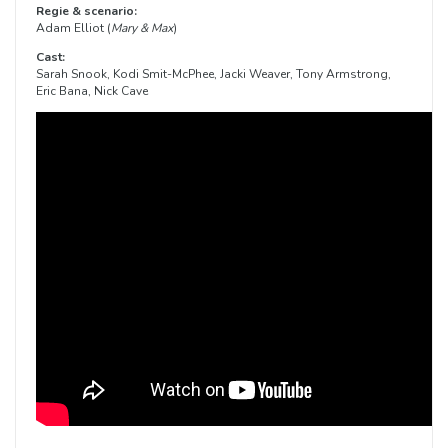
Regie & scenario:
Adam Elliot (
Mary & Max
)
Cast:
Sarah Snook, Kodi Smit-McPhee, Jacki Weaver, Tony Armstrong,
Eric Bana, Nick Cave