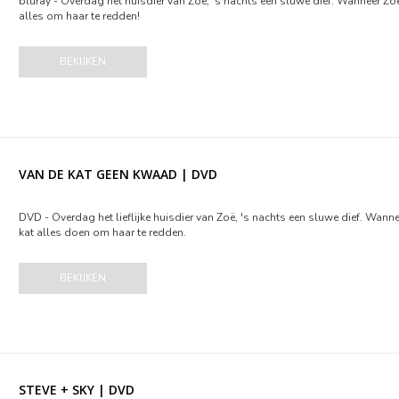
bluray - Overdag het huisdier van Zoë, 's nachts een sluwe dief. Wanneer Zo
alles om haar te redden!
BEKIJKEN
VAN DE KAT GEEN KWAAD | DVD
DVD - Overdag het lieflijke huisdier van Zoë, 's nachts een sluwe dief. Wan
kat alles doen om haar te redden.
BEKIJKEN
STEVE + SKY | DVD