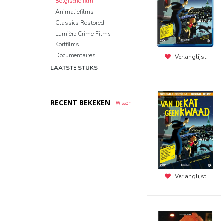
Belgische film
Animatiefilms
Classics Restored
Lumière Crime Films
Kortfilms
Documentaires
Verlanglijst
LAATSTE STUKS
RECENT BEKEKEN
Wissen
Verlanglijst