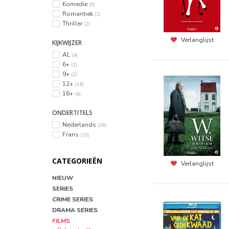
Komedie
(5)
Romantiek
(2)
Thriller
(2)
Verlanglijst
KIJKWIJZER
AL
(4)
6+
(1)
9+
(2)
12+
(16)
16+
(6)
ONDERTITELS
Nederlands
(28)
Frans
(19)
CATEGORIEËN
Verlanglijst
NIEUW
SERIES
CRIME SERIES
DRAMA SERIES
FILMS