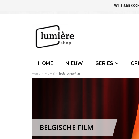
Wij slaan coo
INLOGGEN
0 ARTIKELEN
€0,00
HOME
NIEUW
SERIES
CR
Home
FILMS
Belgische film
BELGISCHE FILM