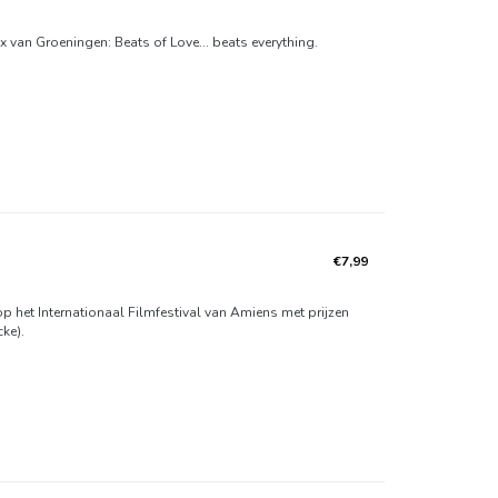
x van Groeningen: Beats of Love... beats everything.
€7,99
op het Internationaal Filmfestival van Amiens met prijzen
ke).