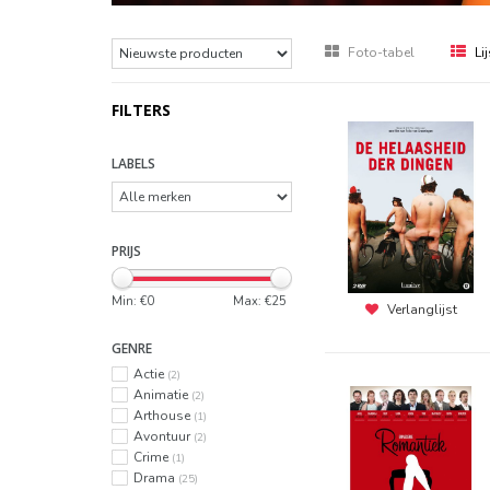
Foto-tabel
Lij
FILTERS
LABELS
PRIJS
Min: €
0
Max: €
25
Verlanglijst
GENRE
Actie
(2)
Animatie
(2)
Arthouse
(1)
Avontuur
(2)
Crime
(1)
Drama
(25)