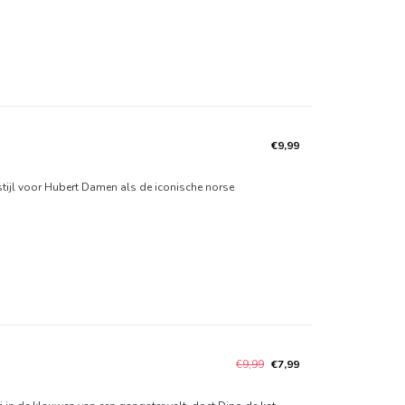
€9,99
 stijl voor Hubert Damen als de iconische norse
€9,99
€7,99