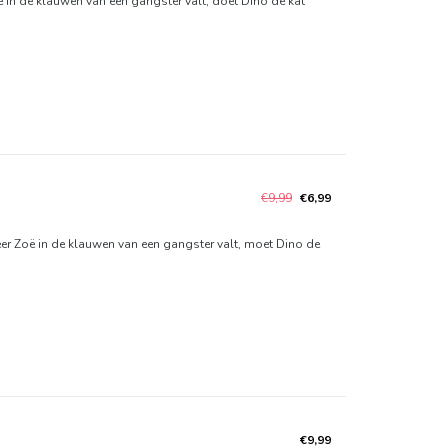
ë in de klauwen van een gangster valt, doet Dino de kat
€9,99
€6,99
neer Zoë in de klauwen van een gangster valt, moet Dino de
€9,99