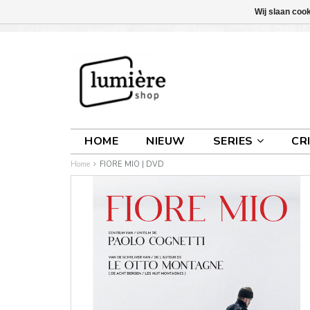
Wij slaan coo
INLOGGEN
0 ARTIKELEN
€0,00
HOME
NIEUW
SERIES
CR
Home
FIORE MIO | DVD