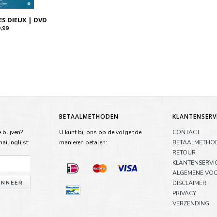
S DIEUX | DVD
,99
BETAALMETHODEN
KLANTENSERV
 blijven?
U kunt bij ons op de volgende
CONTACT
ilinglijst:
manieren betalen:
BETAALMETHO
RETOUR
KLANTENSERVI
ALGEMENE VO
NNEER
DISCLAIMER
PRIVACY
VERZENDING