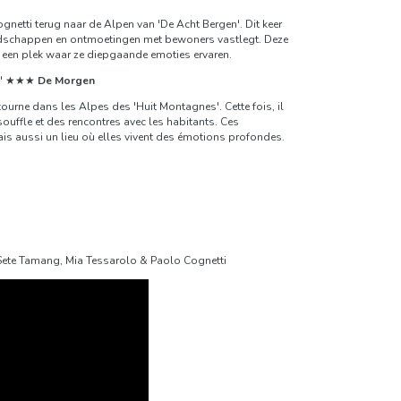
ognetti terug naar de Alpen van 'De Acht Bergen'. Dit keer
ndschappen en ontmoetingen met bewoners vastlegt. Deze
 een plek waar ze diepgaande emoties ervaren.
en." ★★★
De Morgen
tourne dans les Alpes des 'Huit Montagnes'. Cette fois, il
ouffle et des rencontres avec les habitants. Ces
s aussi un lieu où elles vivent des émotions profondes.
 Sete Tamang, Mia Tessarolo & Paolo Cognetti