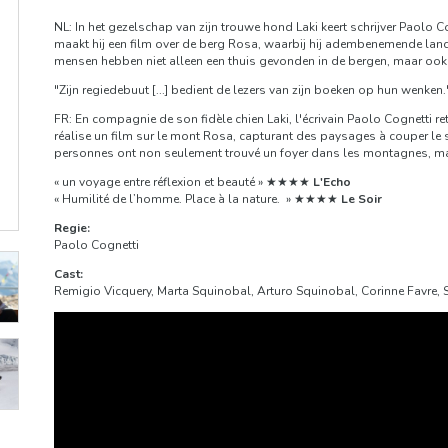
NL: In het gezelschap van zijn trouwe hond Laki keert schrijver Paolo C
maakt hij een film over de berg Rosa, waarbij hij adembenemende la
mensen hebben niet alleen een thuis gevonden in de bergen, maar ook
"Zijn regiedebuut [...] bedient de lezers van zijn boeken op hun wenk
FR: En compagnie de son fidèle chien Laki, l'écrivain Paolo Cognetti re
réalise un film sur le mont Rosa, capturant des paysages à couper le s
personnes ont non seulement trouvé un foyer dans les montagnes, mai
« un voyage entre réflexion et beauté » ★★★★
L'Echo
« Humilité de l’homme. Place à la na­ture. » ★★★★
Le Soir
Regie:
Paolo Cognetti
Cast:
Remigio Vicquery, Marta Squinobal, Arturo Squinobal, Corinne Favre,