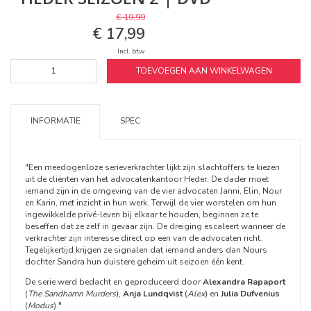
€ 19,99
€ 17,99
Incl. btw
TOEVOEGEN AAN WINKELWAGEN
INFORMATIE
SPEC
"Een meedogenloze serieverkrachter lijkt zijn slachtoffers te kiezen
uit de cliënten van het advocatenkantoor Heder. De dader moet
iemand zijn in de omgeving van de vier advocaten Janni, Elin, Nour
en Karin, met inzicht in hun werk. Terwijl de vier worstelen om hun
ingewikkelde privé-leven bij elkaar te houden, beginnen ze te
beseffen dat ze zelf in gevaar zijn. De dreiging escaleert wanneer de
verkrachter zijn interesse direct op een van de advocaten richt.
Tegelijkertijd krijgen ze signalen dat iemand anders dan Nours
dochter Sandra hun duistere geheim uit seizoen één kent.
De serie werd bedacht en geproduceerd door
Alexandra Rapaport
(
The Sandhamn Murders
),
Anja Lundqvist
(
Alex
) en
Julia Dufvenius
(
Modus
)."