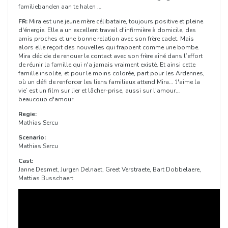
familiebanden aan te halen …
FR:
Mira est une jeune mère célibataire, toujours positive et pleine
d'énergie. Elle a un excellent travail d'infirmière à domicile, des
amis proches et une bonne relation avec son frère cadet. Mais
alors elle reçoit des nouvelles qui frappent comme une bombe.
Mira décide de renouer le contact avec son frère aîné dans l’effort
de réunir la famille qui n'a jamais vraiment existé. Et ainsi cette
famille insolite, et pour le moins colorée, part pour les Ardennes,
où un défi de renforcer les liens familiaux attend Mira… ‘J'aime la
vie’ est un film sur lier et lâcher-prise, aussi sur l'amour…
beaucoup d'amour.
Regie:
Mathias Sercu
Scenario:
Mathias Sercu
Cast:
Janne Desmet, Jurgen Delnaet, Greet Verstraete, Bart Dobbelaere,
Mattias Busschaert