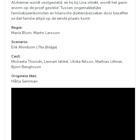
Alzheimer wordt vastgesteld, en hij bij Lina intrekt, wordt het gezin
enorm op de proef gesteld. Tussen ongemakkelijke
familiebijeenkomsten en hilarische doktersbezoeken door beseffen
ze dat familie altijd op de eerste plaats komt.
Regie:
Maria Blom, Martin Larsson
Scenario:
Erik Ahrnbom (
The Bridge
)
Cast:
Michaela Thorsén, Lennart Jähkel, Ulrika Nilson, Mathias Lithner,
Björn Bengtsson
Originele titel:
Hålla Samman