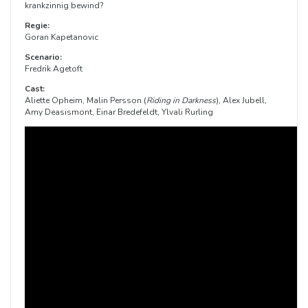
krankzinnig bewind?
Regie:
Goran Kapetanovic
Scenario:
Fredrik Agetoft
Cast:
Aliette Opheim, Malin Persson (
Riding in Darkness
), Alex Jubell,
Amy Deasismont, Einar Bredefeldt, Ylvali Rurling