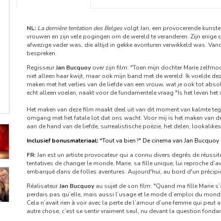
NL:
La dernière tentation des Belges
volgt Jan, een provocerende kunste
vrouwen en zijn vele pogingen om de wereld te veranderen. Zijn enige do
afwezige vader was, die altijd in gekke avonturen verwikkeld was. Van
bespreken.
Regisseur
Jan Bucquoy
over zijn film: "Toen mijn dochter Marie zelfmo
niet alleen haar kwijt, maar ook mijn band met de wereld. Ik voelde dez
maken met het verlies van de liefde van een vrouw, wat je ook tot absol
echt alleen voelen, naakt voor de fundamentele vraag "Is het leven he
Het maken van deze film maakt deel uit van dit moment van kalmte tegen
omgang met het fatale lot dat ons wacht. Voor mij is het maken van d
aan de hand van de liefde, surrealistische poëzie, het delen, lookalik
Inclusief bonusmateriaal: "
Tout va bien !" De cinema van Jan Bucquoy
FR:
Jan est un artiste provocateur qui a connu divers degrés de réuss
tentatives de changer le monde. Marie, sa fille unique, lui reproche d’
embarqué dans de folles aventures. Aujourd'hui, au bord d'un précipic
Réalisateur
Jan Bucquoy
au sujet de son film: "Quand ma fille Marie s’e
perdais pas qu’elle, mais aussi l’usage et le mode d’emploi du monde
Cela n’avait rien à voir avec la perte de l’amour d’une femme qui peut
autre chose, c’est se sentir vraiment seul, nu devant la question fondame