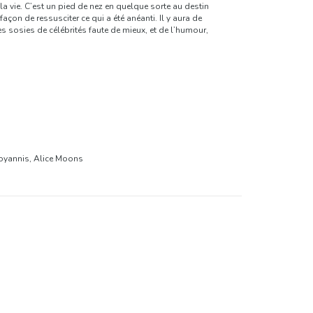
la vie. C’est un pied de nez en quelque sorte au destin
çon de ressusciter ce qui a été anéanti. Il y aura de
es sosies de célébrités faute de mieux, et de l’humour,
stoyannis, Alice Moons