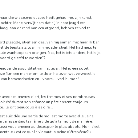
naar die wisselend succes heeft gehad met zijn kunst,
chter, Marie, verwijt hem dat hij in haar jeugd een
daag, aan de rand van een afgrond, hebben ze veel te
ord pleegde, stierf een deel van mij samen met haar. Ik ben
elfde leegte als toen mijn moeder stierf. Het had niets te
ute wanhoop kan brengen. Nee, het is iets anders, het is je
t waard geleefd te worden”?
over de absurditeit van het leven. Het is een soort
eze film een manier om te doen herleven wat verwoest is
es van beroemdheden en - vooral – veel humor."
ite avec ses œuvres d’art, les femmes et ses nombreuses
avoir été durant son enfance un père absent, toujours
e, ils ont beaucoup à se dire …
st suicidée une partie de moi est morte avec elle. Je ne
. Je ressentais le même vide qu’à la mort de ma mère.
 aussi vous amener au désespoir le plus absolu. Non, c’est
ntale « est ce que la vie vaut la peine d’être vécue? ».