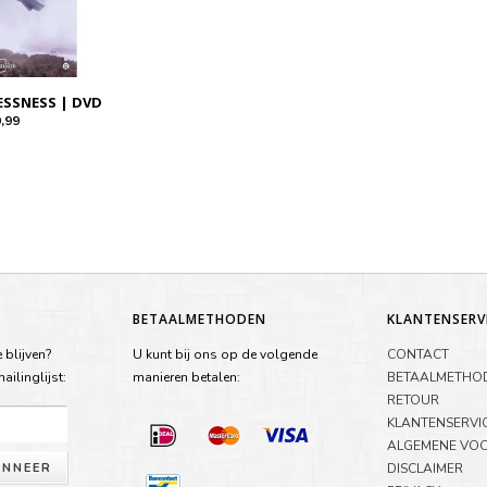
SSNESS | DVD
,99
BETAALMETHODEN
KLANTENSERV
 blijven?
U kunt bij ons op de volgende
CONTACT
ilinglijst:
manieren betalen:
BETAALMETHO
RETOUR
KLANTENSERVI
ALGEMENE VO
NNEER
DISCLAIMER