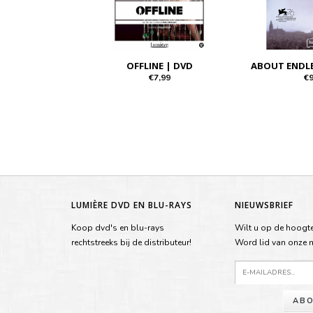
OFFLINE | DVD
ABOUT ENDLE
€7,99
€9
LUMIÈRE DVD EN BLU-RAYS
NIEUWSBRIEF
Koop dvd's en blu-rays
Wilt u op de hoogte
rechtstreeks bij de distributeur!
Word lid van onze ma
ABO