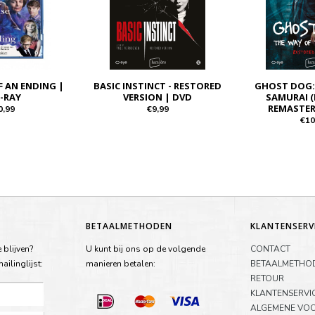
F AN ENDING |
BASIC INSTINCT - RESTORED
GHOST DOG:
-RAY
VERSION | DVD
SAMURAI (
REMASTER
0,99
€9,99
€10
BETAALMETHODEN
KLANTENSERV
 blijven?
U kunt bij ons op de volgende
CONTACT
ilinglijst:
manieren betalen:
BETAALMETHO
RETOUR
KLANTENSERVI
ALGEMENE VO