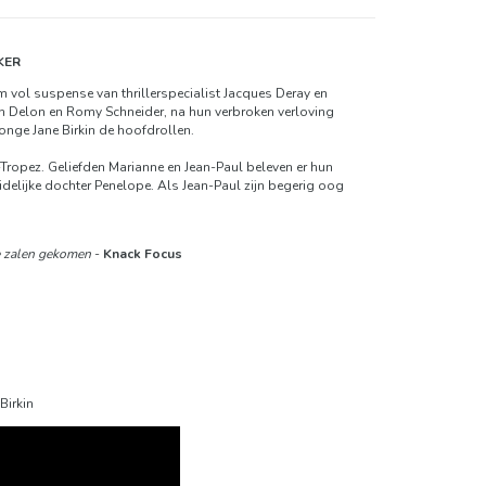
KER
lm vol suspense van thrillerspecialist Jacques Deray en
ain Delon en Romy Schneider, na hun verbroken verloving
onge Jane Birkin de hoofdrollen.
t-Tropez. Geliefden Marianne en Jean-Paul beleven er hun
idelijke dochter Penelope. Als Jean-Paul zijn begerig oog
de zalen gekomen
-
Knack Focus
Birkin