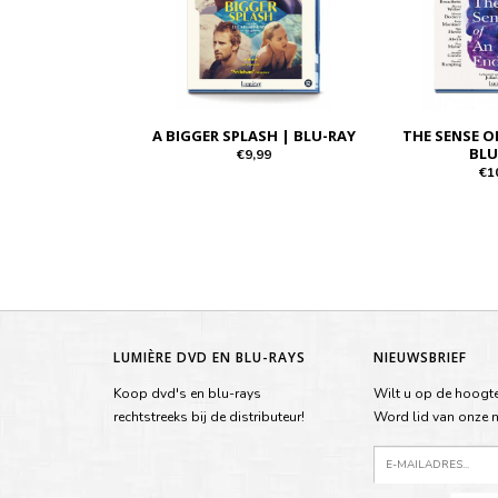
A BIGGER SPLASH | BLU-RAY
THE SENSE O
BLU
€9,99
€1
LUMIÈRE DVD EN BLU-RAYS
NIEUWSBRIEF
Koop dvd's en blu-rays
Wilt u op de hoogte
rechtstreeks bij de distributeur!
Word lid van onze ma