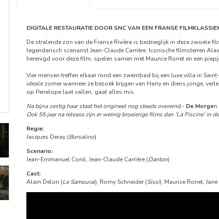
DIGITALE RESTAURATIE DOOR SNC VAN EEN FRANSE FILMKLASSIE
De stralende zon van de Franse Rivièra is bedrieglijk in deze zwoele fi
legendarisch scenarist Jean-Claude Carrière. Iconische filmsterren Al
herenigd voor deze film, spelen samen met Maurice Ronet en een piepj
Vier mensen treffen elkaar rond een zwembad bij een luxe villa in Sain
ideale zomer wanneer ze bezoek krijgen van Harry en diens jonge, verle
op Penelope laat vallen, gaat alles mis.
Na bijna zestig haar staat het origineel nog steeds overeind.
-
De Morge
n
Ook 55 jaar na release zijn er weinig broeierige films dan 'La Piscine' in 
Regie:
Jacques Deray (
Borsalino
)
Scenario:
Jean-Emmanuel Conil, Jean-Claude Carrière (
Danton
)
Cast:
Alain Delon (
Le Samouraï
), Romy Schneider (
Sissi
), Maurice Ronet, Jane 