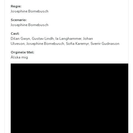
Regie:
Josephine Bornebusch
Scenario:
Josephine Bornebusch
Cast:
Dilan Gwyn, Gustav Lindh, Ia Langhammer, Johan
Ulveson, Josephine Bornebusch, Sofia Karemyr, Sverrir Gudnason
Orginele titel:
Älska mig