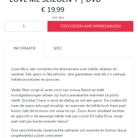
€ 19,99
Incl. btw
TOEVOEGEN AAN WINKELWAGEN
INFORMATIE
SPEC
Love Me
is een romantische dramaserie over liefde, relaties en
verdriet. Eén gezin in Stockholm, drie generaties met elk z’n verhaal,
liefdesavonturen en passies.
Vader Sten zorgt al jaren voor zijn vrouw Kersti en trekt
noodgedwongen alleen op hun luxevakantie wanneer ze plots
sterft. Dochter Clara is eind de dertig en wil een gezin. De zoektocht
naar de ware verloopt moeilijk, en wanneer de liefde toch haar pad
kruist, lijkt dit te mooi om waar te zijn. Zoon Aron studeert rechten
en gelooft in de eeuwige liefde met zijn coole DJ-liefje Elsa, maar
wat met zijn beste vriendin Jenny?
Drie verschillende, levensechte verhalen vol warmte en humor die je
ongetwijfeld zullen ontroeren!