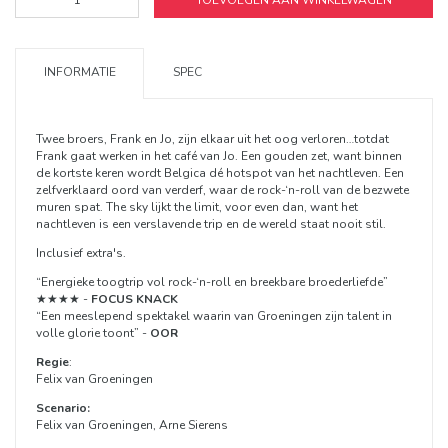
TOEVOEGEN AAN WINKELWAGEN
INFORMATIE
SPEC
Twee broers, Frank en Jo, zijn elkaar uit het oog verloren…totdat
Frank gaat werken in het café van Jo. Een gouden zet, want binnen
de kortste keren wordt Belgica dé hotspot van het nachtleven. Een
zelfverklaard oord van verderf, waar de rock-‘n-roll van de bezwete
muren spat. The sky lijkt the limit, voor even dan, want het
nachtleven is een verslavende trip en de wereld staat nooit stil.
Inclusief extra's.
“Energieke toogtrip vol rock-‘n-roll en breekbare broederliefde”
★★★★ -
FOCUS KNACK
“Een meeslepend spektakel waarin van Groeningen zijn talent in
volle glorie toont” -
OOR
Regie
:
Felix van Groeningen
Scenario:
Felix van Groeningen, Arne Sierens