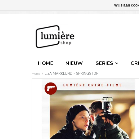
Wij slaan coo
INLOGGEN
0 ARTIKELEN
€0,00
HOME
NIEUW
SERIES
CR
Home
LIZA MARKLUND - SPRINGSTOF