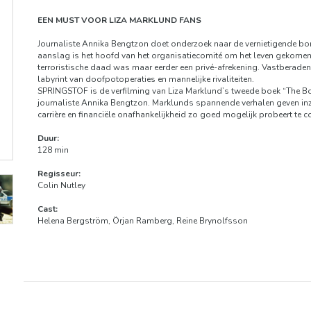
EEN MUST VOOR LIZA MARKLUND FANS
Journaliste Annika Bengtzon doet onderzoek naar de vernietigende b
aanslag is het hoofd van het organisatiecomité om het leven gekomen
terroristische daad was maar eerder een privé-afrekening. Vastberaden
labyrint van doofpotoperaties en mannelijke rivaliteiten.
SPRINGSTOF is de verfilming van Liza Marklund’s tweede boek “The Bo
journaliste Annika Bengtzon. Marklunds spannende verhalen geven inzich
carrière en financiële onafhankelijkheid zo goed mogelijk probeert te 
Duur:
128 min
Regisseur:
Colin Nutley
Cast:
Helena Bergström, Örjan Ramberg, Reine Brynolfsson