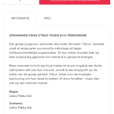
TOEVOEGEN AAN WINKELWAGEN
INFORMATIE
SPEC
SPANNENDE FINSE STRIJD TEGEN ECO-TERRORISME
Een groep jonge eco-activisten die onder de naam ‘Tellus’ opereert
voert al enige jaren succesvolle sabotage uit tegen
milieuonvriendelijke organisaties. Al hun acties worden keer op
keer zorgvuldig gepland om niemand in gevaar te brengen.
Maar wanneer ze toch een fout maken en er per ongeluk een dode
valt tijdens één van hun missies, wordt er een klopjacht op de
leden van de groep gestart. Tellus staat voor de moeilijke
beslissing om hun strijd te staken, of door te zetten - maar dan
wel op een radicale manier…
Regie:
Jukka-Pekka Siili
Scenario:
Jukka-Pekka Siili