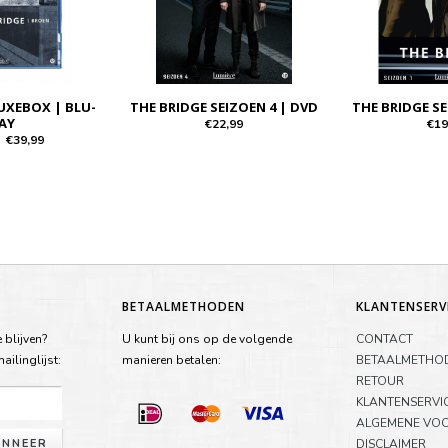
UXEBOX | BLU-
THE BRIDGE SEIZOEN 4 | DVD
THE BRIDGE SE
AY
€22,99
€19
€39,99
BETAALMETHODEN
KLANTENSERV
 blijven?
U kunt bij ons op de volgende
CONTACT
ilinglijst:
manieren betalen:
BETAALMETHO
RETOUR
KLANTENSERVI
ALGEMENE VO
NNEER
DISCLAIMER