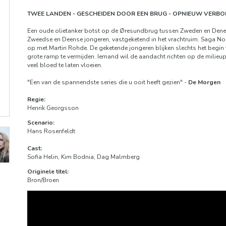
TWEE LANDEN - GESCHEIDEN DOOR EEN BRUG - OPNIEUW VERB
Een oude olietanker botst op de Øresundbrug tussen Zweden en Denemar
Zweedse en Deense jongeren, vastgeketend in het vrachtruim. Saga Noré
op met Martin Rohde. De geketende jongeren blijken slechts het begin
grote ramp te vermijden. Iemand wil de aandacht richten op de milieupr
veel bloed te laten vloeien.
"Een van de spannendste series die u ooit heeft gezien" -
De Morgen
Regie:
Henrik Georgsson
Scenario:
Hans Rosenfeldt
Cast:
Sofia Helin, Kim Bodnia, Dag Malmberg
Originele titel:
Bron/Broen