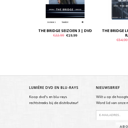
THE BRIDGE SEIZOEN 3 | DVD
THE BRIDGE L
R
€22,99
€19,99
€54,99
LUMIÈRE DVD EN BLU-RAYS
NIEUWSBRIEF
Koop dvd's en blu-rays
Wilt u op de hoogte
rechtstreeks bij de distributeur!
Word lid van onze ma
ABO