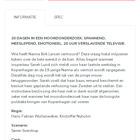
INFORMATIE
SPEC
20 DAGEN IN EEN MOORDONDERZOEK; SPANNEND,
MEESLEPEND, EMOTIONEEL. 20 UUR VERSLAVENDE TELEVISIE.
Wie heeft Nanna Birk Larsen vermoord? Deze vraag hield miljoenen
kijkers over de hele wereld in de ban. Alles begint wanneer
inspecteur Sarah Lund zich meldt voor haar laatste werkdag in
Kopenhagen en de 19-jarige Nanna als vermist wordt opgegeven.
Dezelfde dag nog wordt het lijk van de jonge vrouw
teruggevonden. Sarah voelt dat haar baas iemand beschermt en
besluit haar geplande verhuizing naar Zweden uit te stellen. Een
instinctieve beslissing die haar niet in dank wordt afgenomen,
zeker niet wanneer het moordonderzoek haar naar de hoogste
politieke kringen van Kopenhagen zal voeren.
Regie:
Hans Fabian Wullenweber, Kristoffer Nyholm
Scenario:
Søren Sveistrup
Cast: