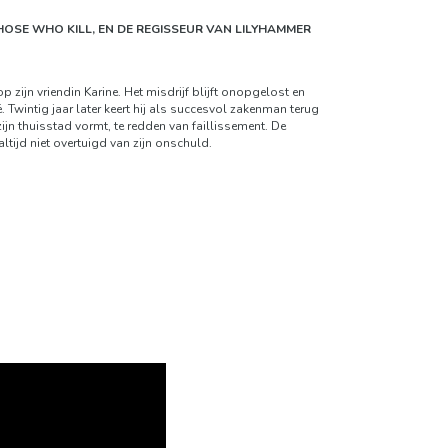
OSE WHO KILL, EN DE REGISSEUR VAN LILYHAMMER
zijn vriendin Karine. Het misdrijf blijft onopgelost en
 Twintig jaar later keert hij als succesvol zakenman terug
jn thuisstad vormt, te redden van faillissement. De
ltijd niet overtuigd van zijn onschuld.