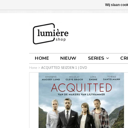
Wij slaan coo
INLOGGEN
0 ARTIKELEN
€0,00
HOME
NIEUW
SERIES
CR
Home
ACQUITTED SEIZOEN 1 | DVD