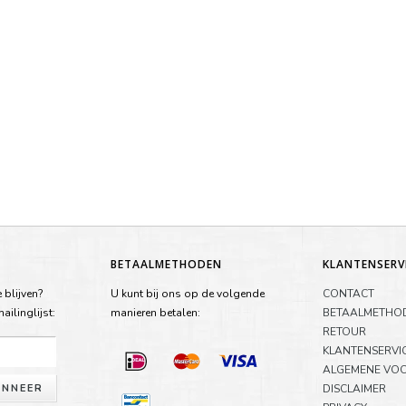
BETAALMETHODEN
KLANTENSERV
 blijven?
U kunt bij ons op de volgende
CONTACT
ilinglijst:
manieren betalen:
BETAALMETHO
RETOUR
KLANTENSERVI
ALGEMENE VO
NNEER
DISCLAIMER