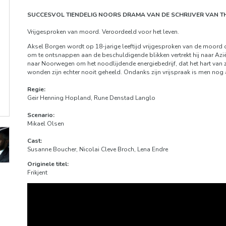
SUCCESVOL TIENDELIG NOORS DRAMA VAN DE SCHRIJVER VAN TH
Vrijgesproken van moord. Veroordeeld voor het leven.
Aksel Borgen wordt op 18-jarige leeftijd vrijgesproken van de moord op 
om te ontsnappen aan de beschuldigende blikken vertrekt hij naar Azië.
naar Noorwegen om het noodlijdende energiebedrijf, dat het hart van zi
wonden zijn echter nooit geheeld. Ondanks zijn vrijspraak is men nog a
Regie:
Geir Henning Hopland, Rune Denstad Langlo
Scenario:
Mikael Olsen
Cast:
Susanne Boucher, Nicolai Cleve Broch, Lena Endre
Originele titel:
Frikjent