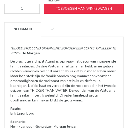
Incl. btw
TOEVOEGEN AAN WINKELWAGEN
INFORMATIE
SPEC
"BLOEDSTOLLEND SPANNEND ZONDER EEN ECHTE TRHILLER TE
ZIJN"
- De Morgen
De prachtige archipel Aland is opnieuw het decor van intrigerende
familie intriges. De drie Waldemar erfgenamen hebben nu gelijke
rechten verworven over het vakantiehuis dat hun moeder hen naliet.
Maar hoe sterk zijn de familiebanden nog wanneer onvoorziene
omstandigheden de toekomst van het huis en de familie
bedreigen. Liefde, haat en verraad zijn de rode draad in het tweede
seizoen van THICKER THAN WATER. De wonden van de Waldemar
familie raken moeilijk geheeld. Of ieder familielid grote
opofferingen kan maken blijkt de grote vraag.
Regie:
Erik Leijonborg
Scenario
:
Henrik Jansson-Schweizer, Morgan Jensen