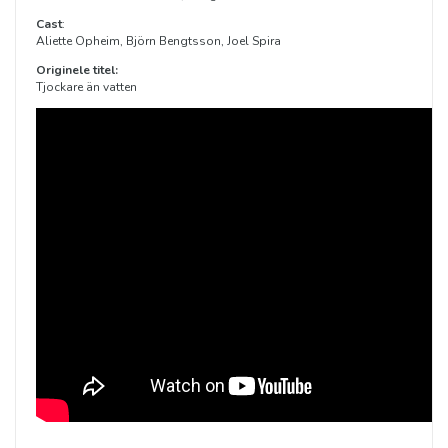
Cast
:
Aliette Opheim, Björn Bengtsson, Joel Spira
Originele titel:
Tjockare än vatten