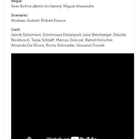
Regie:
Sven Bohse
(Berlin Ku'damm)
, Miguel Alexandre
Scenario:
Andreas Gutzeit, Robert Krause
Cast:
Jannik Schümann, Dominique Devenport, Julia Sternberger, Désirée
Nosbusch, Tanja Schleiff, Marcus Grüsser, Bernd Hölscher,
Amanda Da Gloria, Romy Schroeder, Giovanni Funiati