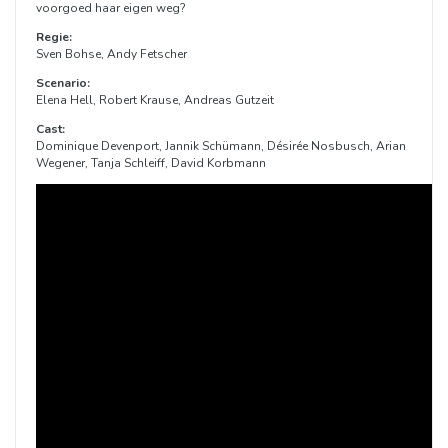
voorgoed haar eigen weg?
Regie:
Sven Bohse, Andy Fetscher
Scenario:
Elena Hell, Robert Krause, Andreas Gutzeit
Cast:
Dominique Devenport, Jannik Schümann, Désirée Nosbusch, Arian
Wegener, Tanja Schleiff, David Korbmann