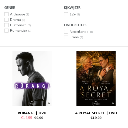
GENRE
KIJKWIJZER
Arthouse
12+
(1)
(8)
Drama
(8)
ONDERTITELS
Historisch
(2)
Romantiek
(1)
Nederlands
(8)
Frans
(3)
RURANGI | DVD
A ROYAL SECRET | DVD
€14,99
€9,99
€19,99