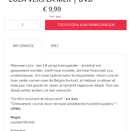
€ 9,99
Incl. btw
TOEVOEGEN AAN WINKELWAGEN
INFORMATIE
SPEC
Wanneer Lola - een 18-jarige transgender - eindelijk kan
geopereerd worden, sterft haar moeder, die haar financieel zou
ondersteunen. Om haar laatste wens te respecteren, reizen Lola en
haar vader samen naar de Belgische kust, al hebben ze elkaar al
twee jaar niet gezien en staan ze lijnrecht tegenover elkaar. Hun reis
draait echter anders uit dan verwacht...
"Un film touchant et nécessaire" -
Le Soir
"Ontroerend, vooral door de twee uitstekende hoofdrolspelers." -
VPRO
Regie:
Laurent Micheli
Scenario: