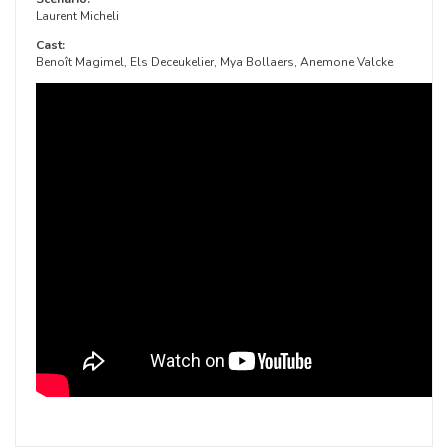
Laurent Micheli
Cast:
Benoît Magimel, Els Deceukelier, Mya Bollaers, Anemone Valcke