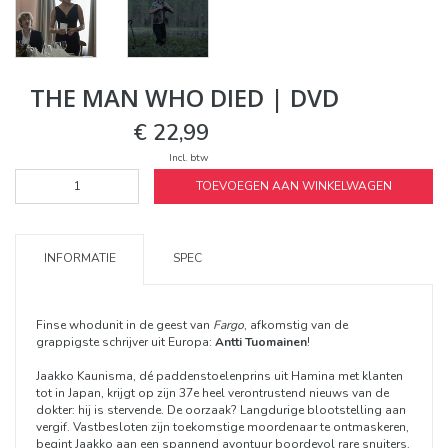
THE MAN WHO DIED | DVD
€ 22,99
Incl. btw
TOEVOEGEN AAN WINKELWAGEN
INFORMATIE
SPEC
Finse whodunit in de geest van
Fargo
, afkomstig van de
grappigste schrijver uit Europa:
Antti Tuomainen
!
Jaakko Kaunisma, dé paddenstoelenprins uit Hamina met klanten
tot in Japan, krijgt op zijn 37e heel verontrustend nieuws van de
dokter: hij is stervende. De oorzaak? Langdurige blootstelling aan
vergif. Vastbesloten zijn toekomstige moordenaar te ontmaskeren,
begint Jaakko aan een spannend avontuur boordevol rare snuiters,