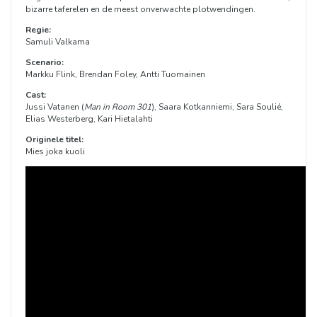
bizarre taferelen en de meest onverwachte plotwendingen.
Regie:
Samuli Valkama
Scenario:
Markku Flink, Brendan Foley, Antti Tuomainen
Cast:
Jussi Vatanen (
Man in Room 301
), Saara Kotkanniemi, Sara Soulié,
Elias Westerberg, Kari Hietalahti
Originele titel:
Mies joka kuoli