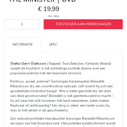
€ 19,99
Incl. btw
TOEVOEGEN AAN WINKELWAGEN
INFORMATIE
SPEC
Ólafur Darri Ólafsson
(
Trapped, True Detective, Fantastic Beasts
)
speelt de hoofdrol in het achtdelige politiek drama over een
populaire premier met een bipolaire stoornis.
Politicus, poëet, premier? Sommigen bestempelen Benedikt
Ríkardsson als een onorthodoxe radicaal; zelf noemt hij zich een
goudeerlijke IJslandse burger. Wie is beter geschikt als de stem
van deze grootse natie? Benedikt is niet geïnteresseerd in macht –
hij wil naar het volk luisteren, het land veranderen, beter maken.
Radicaal of rechtvaardig? Eén ding is zeker: een leider zoals hij
was er niet eerder in de geschiedenis.
Zijn radicale politieke standpunten bezorgen Benedikt Ríkardsson
de steun van het IJslandse volk. Het politieke establishment wordt