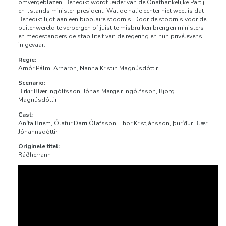
omvergeblazen. Benedikt wordt leider van de Onafhankelijke Partij
en IJslands minister-president. Wat de natie echter niet weet is dat
Benedikt lijdt aan een bipolaire stoornis. Door de stoornis voor de
buitenwereld te verbergen of juist te misbruiken brengen ministers
en medestanders de stabiliteit van de regering en hun privélevens
in gevaar.
Regie:
Arnór Pálmi Arnaron, Nanna Kristin Magnúsdóttir
Scenario:
Birkir Blær Ingólfsson, Jónas Margeir Ingólfsson, Björg
Magnúsdóttir
Cast:
Aníta Briem, Ólafur Darri Ólafsson, Thor Kristjánsson, þuríđur Blær
Jóhannsdóttir
Originele titel:
Ráðherrann