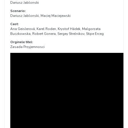
Dariusz Jablonski
Scenario:
Dariusz Jablonski, Maciej Maciejewski
Cast:
Ana Geislerová, Karel Roden, Krystof Hádek, Malgorzata
Buczkowska, Robert Gonera, Sergey Strelnikov, Stipe Erceg
Orginele titel:
Zasada Przyjemnosci