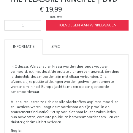
€ 19,99
Incl. btw
TOEVOEGEN AAN WINKELWAGEN
INFORMATIE
SPEC
In Odessa, Warschau en Praag worden drie jonge vrouwen
vermoord, elk met dezelfde brutale uitingen van geweld. Één ding
is duidelijk: deze moorden zijn met elkaar verbonden. Drie
afzonderlijke politie-afdelingen worden gedwongen samen te
werken om in heel Europa jacht te maken op een gestoorde
seriemoordenaar.
Al snel realiseren ze zich dat alle slachtoffers aspirant-modellen
en -actrices waren. Jaagt de moordenaar op zijn prooi in de
amusementsindustrie? Het spoor leidt naar louche zakenlieden,
hun advocaten, corrupte politici en beroepsmoordenaars… en een
duister geheim uit het verleden.
Regie: