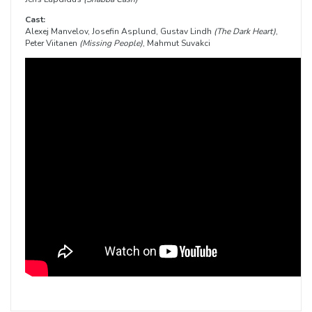
Cast:
Alexej Manvelov, Josefin Asplund, Gustav Lindh
(The Dark Heart)
,
Peter Viitanen
(Missing People)
, Mahmut Suvakci