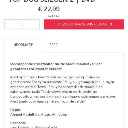
€ 22,99
Incl. btw
TOEVOEGEN AAN WINKELWAGEN
INFORMATIE
SPEC
Meeslepende crimethriller die de harde realiteit van een
gepolariseerd Zweden verkent.
In dit spannende tweede seizoen volgen we opnieuw ex-
gedetineerde Teddy en advocate Emily, elk gevangen in hun eigen
cynische wereld. Terwijl Emily haar comeback maakt in de
zakenwereld, raakt Teddy verwikkeld in een bloederige
bendeoorlog met een link naar haar nieuwe, schimmige werkgever.
Kiest Emily voor haar carrière of voor de liefde?
Regie:
Ahmed Abdullahi, Alexis Almström
Scenario:
Jens Lapdidus
(Snabba Cash)