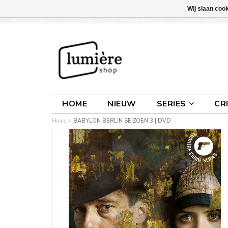
Wij slaan coo
INLOGGEN
0 ARTIKELEN
€0,00
HOME
NIEUW
SERIES
CR
Home
BABYLON BERLIN SEIZOEN 3 | DVD