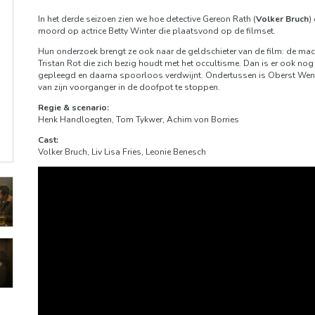
In het derde seizoen zien we hoe detective Gereon Rath (
Volker Bruch
)
moord op actrice Betty Winter die plaatsvond op de filmset.
Hun onderzoek brengt ze ook naar de geldschieter van de film: de ma
Tristan Rot die zich bezig houdt met het occultisme. Dan is er ook nog 
gepleegd en daarna spoorloos verdwijnt. Ondertussen is Oberst Wend
van zijn voorganger in de doofpot te stoppen.
Regie & scenario:
Henk Handloegten, Tom Tykwer, Achim von Borries
Cast:
Volker Bruch, Liv Lisa Fries, Leonie Benesch