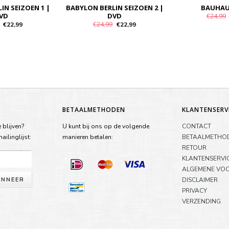
IN SEIZOEN 1 |
BABYLON BERLIN SEIZOEN 2 |
BAUHAU
VD
DVD
€24,99
€22,99
€24,99
€22,99
BETAALMETHODEN
KLANTENSERV
 blijven?
U kunt bij ons op de volgende
CONTACT
ilinglijst:
manieren betalen:
BETAALMETHO
RETOUR
KLANTENSERVI
ALGEMENE VO
NNEER
DISCLAIMER
PRIVACY
VERZENDING