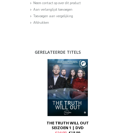
Neem contact op over dit product
Aan verlanglijst toevoegen
Toevoegen aan vergelijking
Afdrukken
GERELATEERDE TITELS
THE TRUTH WILL OUT
SEIZOEN 1 | DVD
€24,99
€18,99