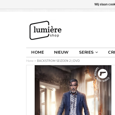
Wij slaan coo
INLOGGEN
0 ARTIKELEN
€0,00
HOME
NIEUW
SERIES
CR
Home
BACKSTROM SEIZOEN 2 | DVD