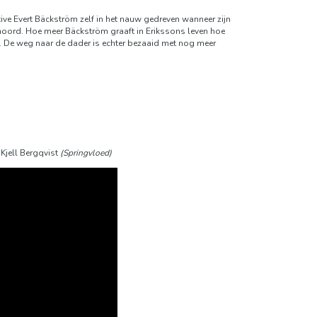
ve Evert Bäckström zelf in het nauw gedreven wanneer zijn
moord. Hoe meer Bäckström graaft in Erikssons leven hoe
en. De weg naar de dader is echter bezaaid met nog meer
Kjell Bergqvist
(Springvloed)