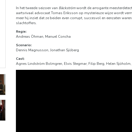
In het tweede seizoen van
Bäckström
wordt de arrogante meesterdetecti
aartsrivaal advocaat Tomas Eriksson op mysterieuze wijze wordt ver
meer hij inziet dat ze beiden even corrupt, succesvol en eenzaten war
slachtoffers.
Regie:
Andreas Öhman, Manuel Concha
Scenario:
Dennis Magnusson, Jonathan Sjöberg
Cast:
Agnes Lindström Bolmgren, Elvis Stegmar, Filip Berg, Helen Sjöholm, 