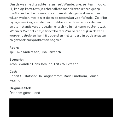
Om de waarheid te achterhalen heeft Wendel snel een team nodig.
Hij kan op korte termijn echter alleen maar kiezen uit een groep
misfits, rechercheurs waar de andere afdelingen niet meer mee
willen werken. Het is niet de enige tegenslag voor Wendel. Zo krijgt
hij tegenwerking van de machthebbers die de seriemoordenaar in
eerste instantie veroordeelden en zich nu in het hemd voelen gezet.
Wanneer Wendel en zijn tienerdochter Vera persoonlijk in de zaak
worden betrokken, kan hij bovendien niet langer zijn oude angsten
en gezondheidsproblemen negeren.
Regie:
Kjell Ake Andersson, Lisa Farzaneh
Scenario:
Aron Levander, Hans Jörnlind, Leif GW Persson
Cast:
Robert Gustafsson, Ia Langhammer, Maria Sundbom, Louise
Peterhoff
Originele titel:
Det som göms i snö