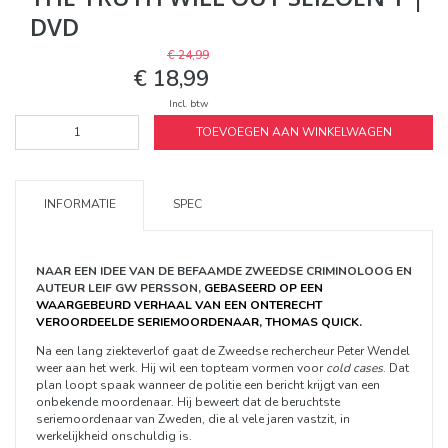
DVD
€ 24,99
€ 18,99
Incl. btw
TOEVOEGEN AAN WINKELWAGEN
INFORMATIE
SPEC
NAAR EEN IDEE VAN DE BEFAAMDE ZWEEDSE CRIMINOLOOG EN
AUTEUR LEIF GW PERSSON,
GEBASEERD OP EEN
WAARGEBEURD VERHAAL VAN EEN ONTERECHT
VEROORDEELDE SERIEMOORDENAAR, THOMAS QUICK.
Na een lang ziekteverlof gaat de Zweedse rechercheur Peter Wendel
weer aan het werk. Hij wil een topteam vormen voor
cold
cases
. Dat
plan loopt spaak wanneer de politie een bericht krijgt van een
onbekende moordenaar. Hij beweert dat de beruchtste
seriemoordenaar van Zweden, die al vele jaren vastzit, in
werkelijkheid onschuldig is.