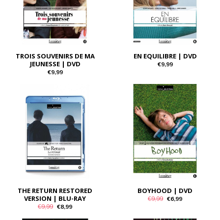
TROIS SOUVENIRS DE MA
EN EQUILIBRE | DVD
JEUNESSE | DVD
€9,99
€9,99
THE RETURN RESTORED
BOYHOOD | DVD
VERSION | BLU-RAY
€9,99
€6,99
€9,99
€8,99