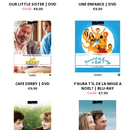
OUR LITTLE SISTER | DVD
UNE ENFANCE | DVD
€9,99
€6,99
€9,99
CAFE DERBY | DVD
Y'AURA T'IL DE LA NEIGE A
NOEL? | BLU-RAY
€9,99
€9,99
€7,99