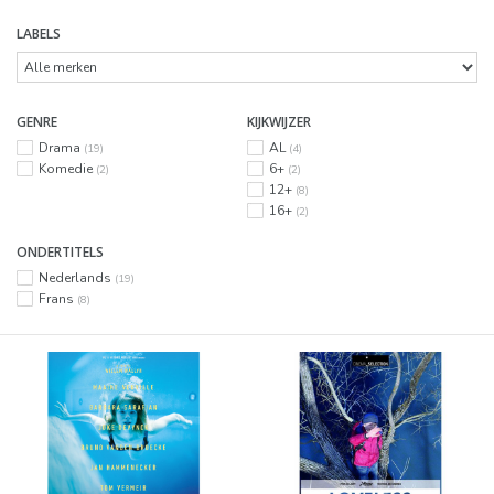
LABELS
GENRE
KIJKWIJZER
Drama
AL
(19)
(4)
Komedie
6+
(2)
(2)
12+
(8)
16+
(2)
ONDERTITELS
Nederlands
(19)
Frans
(8)