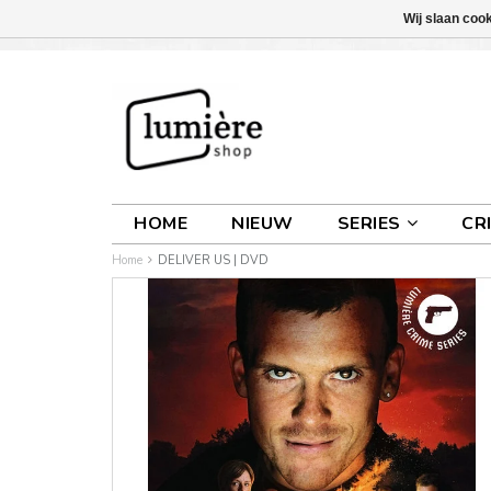
Wij slaan coo
INLOGGEN
0 ARTIKELEN
€0,00
HOME
NIEUW
SERIES
CR
Home
DELIVER US | DVD