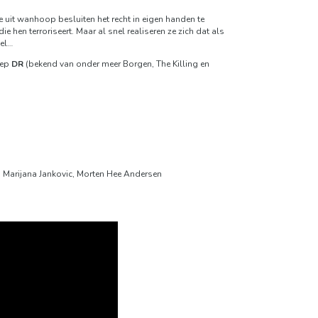
e uit wanhoop besluiten het recht in eigen handen te
hen terroriseert. Maar al snel realiseren ze zich dat als
vel…
oep
DR
(bekend van onder meer Borgen, The Killing en
, Marijana Jankovic, Morten Hee Andersen