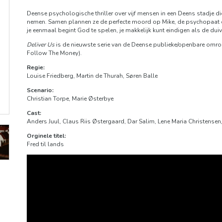
Deense psychologische thriller over vijf mensen in een Deens stadje di
nemen. Samen plannen ze de perfecte moord op Mike, de psychopaat die 
je eenmaal begint God te spelen, je makkelijk kunt eindigen als de dui
Deliver Us
is de nieuwste serie van de Deense publieke/openbare omr
Follow The Money).
Regie:
Louise Friedberg, Martin de Thurah, Søren Balle
Scenario:
Christian Torpe, Marie Østerbye
Cast:
Anders Juul, Claus Riis Østergaard, Dar Salim, Lene Maria Christensen
Orginele titel:
Fred til lands