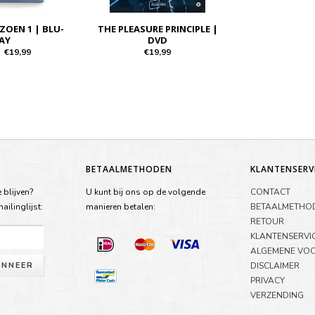
ZOEN 1 | BLU-
THE PLEASURE PRINCIPLE |
AY
DVD
€19,99
€19,99
BETAALMETHODEN
KLANTENSERV
 blijven?
U kunt bij ons op de volgende
CONTACT
ilinglijst:
manieren betalen:
BETAALMETHO
RETOUR
KLANTENSERVI
ALGEMENE VO
NNEER
DISCLAIMER
PRIVACY
VERZENDING