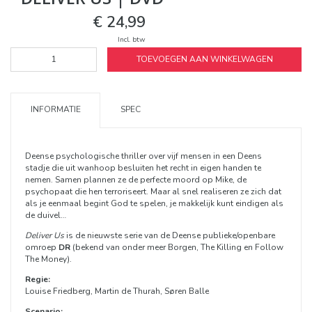
€ 24,99
Incl. btw
TOEVOEGEN AAN WINKELWAGEN
INFORMATIE
SPEC
Deense psychologische thriller over vijf mensen in een Deens
stadje die uit wanhoop besluiten het recht in eigen handen te
nemen. Samen plannen ze de perfecte moord op Mike, de
psychopaat die hen terroriseert. Maar al snel realiseren ze zich dat
als je eenmaal begint God te spelen, je makkelijk kunt eindigen als
de duivel…
Deliver Us
is de nieuwste serie van de Deense publieke/openbare
omroep
DR
(bekend van onder meer Borgen, The Killing en Follow
The Money).
Regie:
Louise Friedberg, Martin de Thurah, Søren Balle
Scenario: