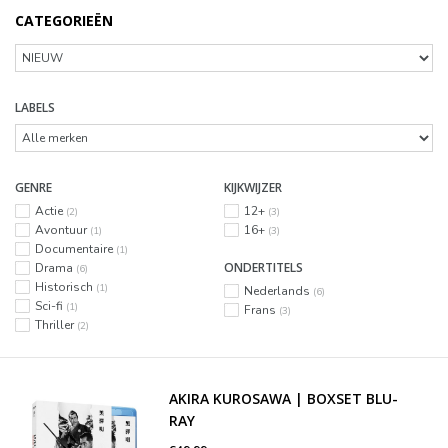
CATEGORIEËN
LABELS
GENRE
KIJKWIJZER
Actie
12+
(2)
(3)
Avontuur
16+
(1)
(3)
Documentaire
(1)
ONDERTITELS
Drama
(6)
Historisch
(1)
Nederlands
(6)
Sci-fi
(1)
Frans
(3)
Thriller
(2)
AKIRA KUROSAWA | BOXSET BLU-
RAY