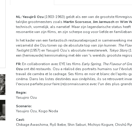
NL:
Yasujirô Ozu
(1903-1963) geldt als een van de grootste filmregisseu
talrijke grootmeesters zoals
Martin Scorsese
,
Jim Jarmusch
en
Wim W
technisch, vormelijk, als narratief. Maar zijn legendarische status he
resonantie van zijn films, en zijn scherpe oog voor liefde en familie
In het kader van een fantastisch restauratieproject in samenwerking 
verzameld die Ozu tonen op de absolute top van zijn kunnen:
The Flav
Twilight
(1957) en Yasujirô Ozu’s absolute meesterwerk,
Tokyo Story
(1
een (hernieuwde) kennismaking met één van 's werelds grootste regiss
FR:
En collaboration avec EYE les films
Early Spring
,
The Flavour of Gre
Ozu
ont été restaurés. Ozu a réalisé des portraits humains sur l'évolut
travail de caméra et le cadrage. Ses films en noir et blanc de l'aprè
cinéma. Dans les listes destinées aux cinéphiles, ils se retrouvent inv
l'excuse parfaite pour faire (re)connaissance avec l'un des plus grands
Regie:
Yasujiro Ozu
Scenario:
Yasujiro Ozu, Kogo Noda
Cast:
Chikage Awashima, Ryô Ikebe, Shin Saburi, Michiyo Kogure, Chishû Ry