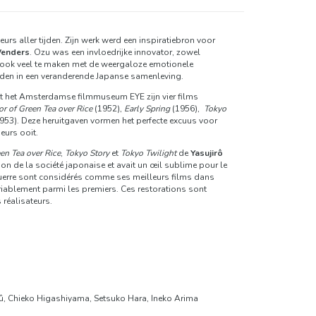
rs aller tijden. Zijn werk werd een inspiratiebron voor
enders
. Ozu was een invloedrijke innovator, zowel
eft ook veel te maken met de weergaloze emotionele
banden in een veranderende Japanse samenleving.
met het Amsterdamse filmmuseum EYE zijn vier films
or of Green Tea over Rice
(1952),
Early Spring
(1956),
Tokyo
953). Deze heruitgaven vormen het perfecte excuus voor
eurs ooit.
en Tea over Rice
,
Tokyo Story
et
Tokyo Twilight
de
Yasujirô
ion de la société japonaise et avait un œil sublime pour le
s-guerre sont considérés comme ses meilleurs films dans
ariablement parmi les premiers. Ces restorations sont
 réalisateurs.
û, Chieko Higashiyama, Setsuko Hara, Ineko Arima