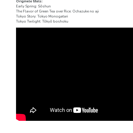
Originele titels:
Early Spring: Sôshun
The Flavor of Green Tea over Rice: Ochazuke no aji
Tokyo Story: Tokyo Monogatari
Tokyo Twilight: Tôkyô boshoku