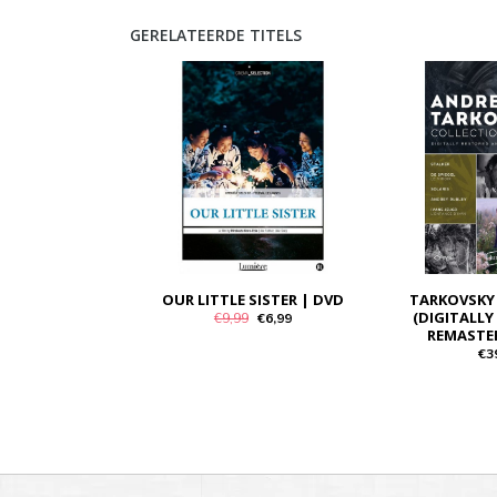
GERELATEERDE TITELS
OUR LITTLE SISTER | DVD
TARKOVSKY
(DIGITALLY
€9,99
€6,99
REMASTER
€3