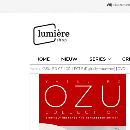
Wij slaan coo
INLOGGEN
0 ARTIKELEN
€0,00
HOME
NIEUW
SERIES
CR
Home
YASUJIRO OZU COLLECTIE (Digitally remastered) | DVD